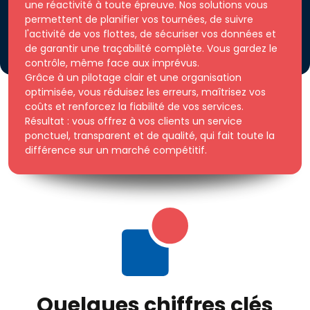
une réactivité à toute épreuve. Nos solutions vous
permettent de planifier vos tournées, de suivre
l'activité de vos flottes, de sécuriser vos données et
de garantir une traçabilité complète. Vous gardez le
contrôle, même face aux imprévus.
Grâce à un pilotage clair et une organisation
optimisée, vous réduisez les erreurs, maîtrisez vos
coûts et renforcez la fiabilité de vos services.
Résultat : vous offrez à vos clients un service
ponctuel, transparent et de qualité, qui fait toute la
différence sur un marché compétitif.
Quelques chiffres clés